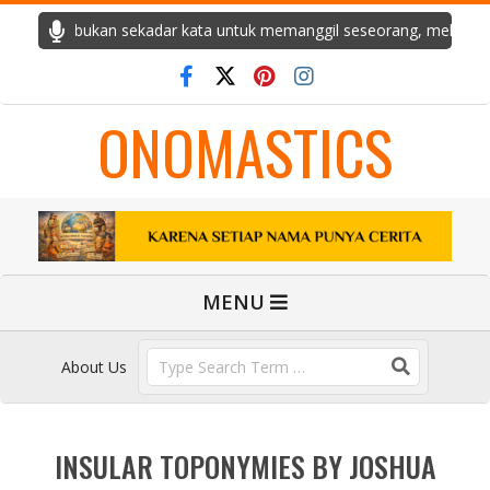
Skip
cerita. Ia bukan sekadar kata untuk memanggil seseorang, melainkan
to
content
ONOMASTICS
Primary
MENU
Navigation
Menu
Search
About Us
INSULAR TOPONYMIES BY JOSHUA