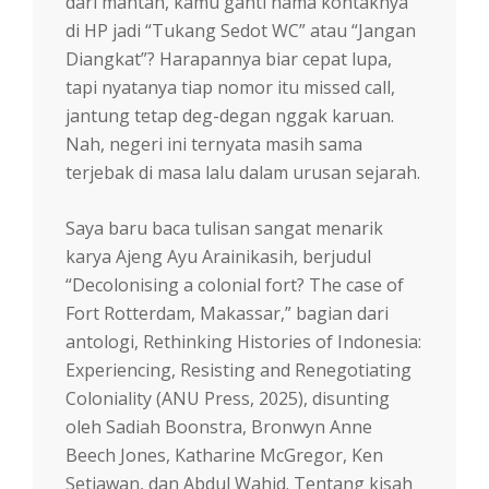
dari mantan, kamu ganti nama kontaknya
di HP jadi “Tukang Sedot WC” atau “Jangan
Diangkat”? Harapannya biar cepat lupa,
tapi nyatanya tiap nomor itu missed call,
jantung tetap deg-degan nggak karuan.
Nah, negeri ini ternyata masih sama
terjebak di masa lalu dalam urusan sejarah.
Saya baru baca tulisan sangat menarik
karya Ajeng Ayu Arainikasih, berjudul
“Decolonising a colonial fort? The case of
Fort Rotterdam, Makassar,” bagian dari
antologi, Rethinking Histories of Indonesia:
Experiencing, Resisting and Renegotiating
Coloniality (ANU Press, 2025), disunting
oleh Sadiah Boonstra, Bronwyn Anne
Beech Jones, Katharine McGregor, Ken
Setiawan, dan Abdul Wahid. Tentang kisah