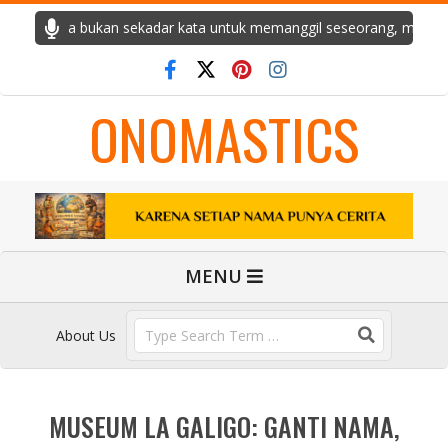
Skip
 cerita. Ia bukan sekadar kata untuk memanggil seseorang, melaink
to
content
ONOMASTICS
Primary
MENU
Navigation
Menu
Search
About Us
MUSEUM LA GALIGO: GANTI NAMA,