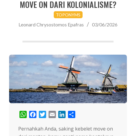
MOVE ON DARI KOLONIALISME?
TOPONYMS
Leonard Chrysostomos Epafras
03/06/2026
WhatsApp
Facebook
Twitter
Email
LinkedIn
Share
Pernahkah Anda, saking kebelet move on