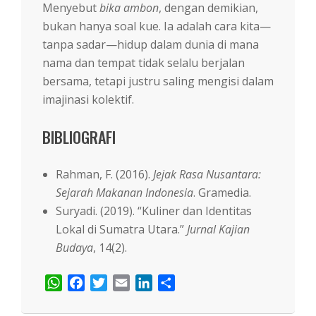
Menyebut
bika ambon
, dengan demikian,
bukan hanya soal kue. Ia adalah cara kita—
tanpa sadar—hidup dalam dunia di mana
nama dan tempat tidak selalu berjalan
bersama, tetapi justru saling mengisi dalam
imajinasi kolektif.
BIBLIOGRAFI
Rahman, F. (2016).
Jejak Rasa Nusantara:
Sejarah Makanan Indonesia
. Gramedia.
Suryadi. (2019). “Kuliner dan Identitas
Lokal di Sumatra Utara.”
Jurnal Kajian
Budaya
, 14(2).
WhatsApp
Facebook
Twitter
Email
LinkedIn
Share
2026-