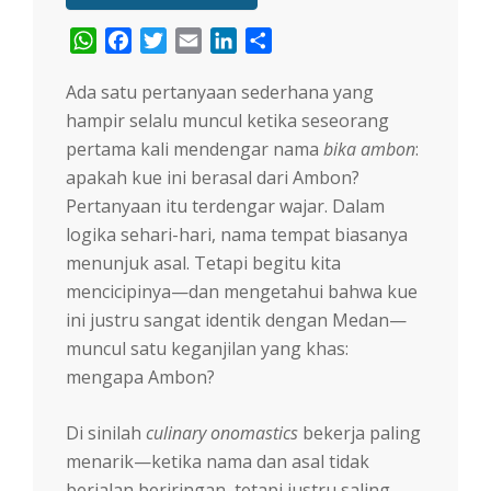
WhatsApp
Facebook
Twitter
Email
LinkedIn
Share
Ada satu pertanyaan sederhana yang
hampir selalu muncul ketika seseorang
pertama kali mendengar nama
bika ambon
:
apakah kue ini berasal dari Ambon?
Pertanyaan itu terdengar wajar. Dalam
logika sehari-hari, nama tempat biasanya
menunjuk asal. Tetapi begitu kita
mencicipinya—dan mengetahui bahwa kue
ini justru sangat identik dengan Medan—
muncul satu keganjilan yang khas:
mengapa Ambon?
Di sinilah
culinary onomastics
bekerja paling
menarik—ketika nama dan asal tidak
berjalan beriringan, tetapi justru saling