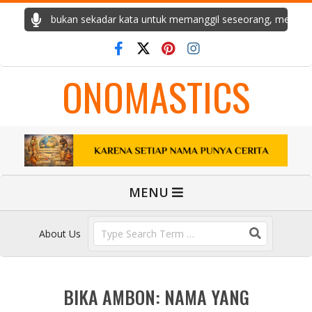
Skip
rita. Ia bukan sekadar kata untuk memanggil seseorang, melainkan 
to
content
ONOMASTICS
Primary
MENU
Navigation
Menu
Search
About Us
BIKA AMBON: NAMA YANG