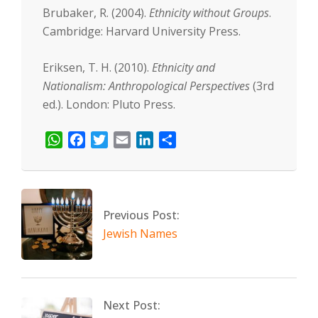
Brubaker, R. (2004).
Ethnicity without Groups
.
Cambridge: Harvard University Press.
Eriksen, T. H. (2010).
Ethnicity and
Nationalism: Anthropological Perspectives
(3rd
ed.). London: Pluto Press.
WhatsApp
Facebook
Twitter
Email
LinkedIn
Share
2026-
03-
08
Previous Post:
Jewish Names
Next Post: