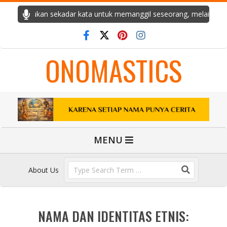
Skip
ta. Ia bukan sekadar kata untuk memanggil seseorang, melainkan je
to
content
ONOMASTICS
Primary
MENU
Navigation
Menu
Search
About Us
NAMA DAN IDENTITAS ETNIS: